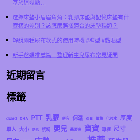
基於這幾點…
選擇床墊小眉眉角角：乳膠床墊與記憶床墊有什
麼樣的差別？該怎麼選擇適合的床墊種類？
解說兩種尿布款式的使用時機 #褲型 #黏貼型
新手爸媽推薦篇－整理新生兒尿布常見疑問
近期留言
標籤
乳膠
PTT
厚度
保濕
dcard
DHA
便宜
價格
化妝水
保養
寶寶
嬰兒
尺寸
單人
大小
奶粉
專櫃
學習褲
奶瓶