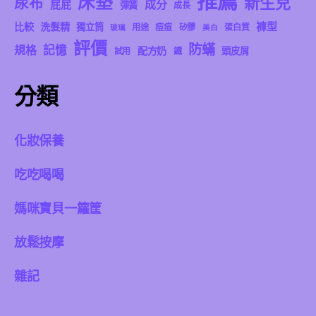
推薦
床墊
新生兒
尿布
成分
屁屁
彈簧
成長
褲型
比較
洗髮精
獨立筒
用途
痘痘
矽膠
蛋白質
玻璃
美白
評價
防蟎
記憶
規格
配方奶
頭皮屑
試用
鐵
分類
化妝保養
吃吃喝喝
媽咪寶貝一籮筐
放鬆按摩
雜記