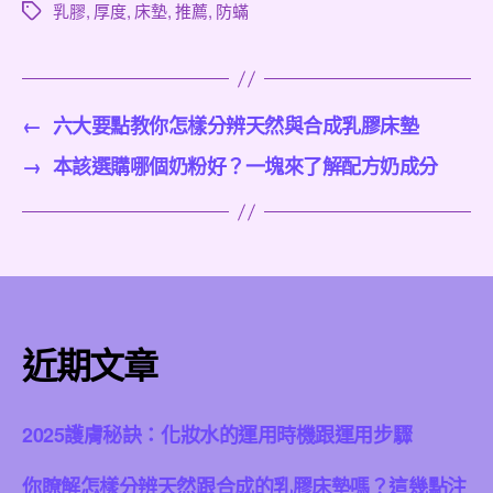
乳膠
,
厚度
,
床墊
,
推薦
,
防蟎
標
籤
←
六大要點教你怎樣分辨天然與合成乳膠床墊
→
本該選購哪個奶粉好？一塊來了解配方奶成分
近期文章
2025護膚秘訣：化妝水的運用時機跟運用步驟
你瞭解怎樣分辨天然跟合成的乳膠床墊嗎？這幾點注