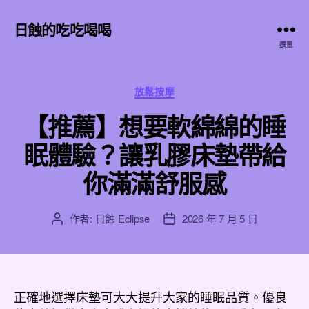
日蝕的吃吃喝喝
選單
分
放鬆按摩
類
【推薦】想要軟綿綿的睡
眠體驗？讓乳膠床墊帶給
你滿滿舒服感
作者:
日蝕 Eclipse
2026 年 7 月 5 日
文
文
章
章
作
發
者
佈
日
正確地選擇床墊可大大提升大家的睡眠品質。優良
期