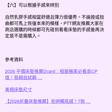
【六】可以根據手感來辨別
自然乳膠手感相當舒適且彈力很優秀。不論按或扭
曲都可馬上恢復本來的模樣，PTT網友推薦大家在
商店選購的時候都可先碰到看看床墊的手感後再決
定是不是需購入。
參考資料
2026 平價床墊推薦Dcard：租屋搬家必看高CP
值！我親自試躺 …
美規床墊尺寸
【2026折疊床墊推薦】拒絕觸底感！7款 …