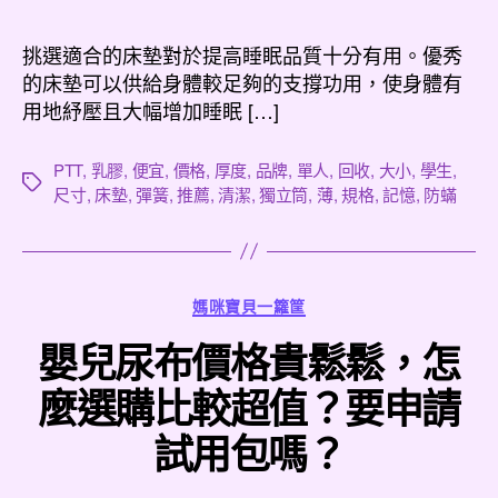
作
發
者
佈
挑選適合的床墊對於提高睡眠品質十分有用。優秀
日
的床墊可以供給身體較足夠的支撐功用，使身體有
期
用地紓壓且大幅增加睡眠 […]
PTT
,
乳膠
,
便宜
,
價格
,
厚度
,
品牌
,
單人
,
回收
,
大小
,
學生
,
標
尺寸
,
床墊
,
彈簧
,
推薦
,
清潔
,
獨立筒
,
薄
,
規格
,
記憶
,
防蟎
籤
分
媽咪寶貝一籮筐
類
嬰兒尿布價格貴鬆鬆，怎
麼選購比較超值？要申請
試用包嗎？