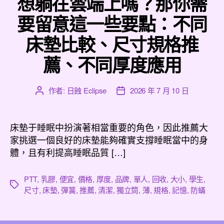
想躺在雲端上嗎？那你需
要留意這一些要點：不同
床墊比較、尺寸規格推
薦、不同厚度應用
作者:
日蝕 Eclipse
2026 年 7 月 10 日
文
文
章
章
作
發
者
佈
床墊于睡眠中扮演著相當重要的角色，因此推薦大
日
家挑選一個良好的床墊能夠確實支撐睡眠當中的身
期
體，且有利提高睡眠品質 […]
PTT
,
乳膠
,
便宜
,
價格
,
厚度
,
品牌
,
單人
,
回收
,
大小
,
學生
,
標
尺寸
,
床墊
,
彈簧
,
推薦
,
清潔
,
獨立筒
,
薄
,
規格
,
記憶
,
防蟎
籤