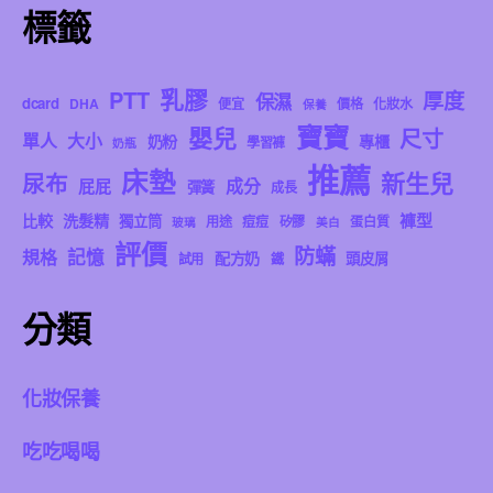
標籤
乳膠
PTT
厚度
保濕
dcard
DHA
便宜
價格
化妝水
保養
寶寶
嬰兒
尺寸
單人
大小
奶粉
專櫃
學習褲
奶瓶
推薦
床墊
新生兒
尿布
成分
屁屁
彈簧
成長
褲型
比較
洗髮精
獨立筒
用途
痘痘
矽膠
蛋白質
玻璃
美白
評價
防蟎
記憶
規格
配方奶
頭皮屑
試用
鐵
分類
化妝保養
吃吃喝喝