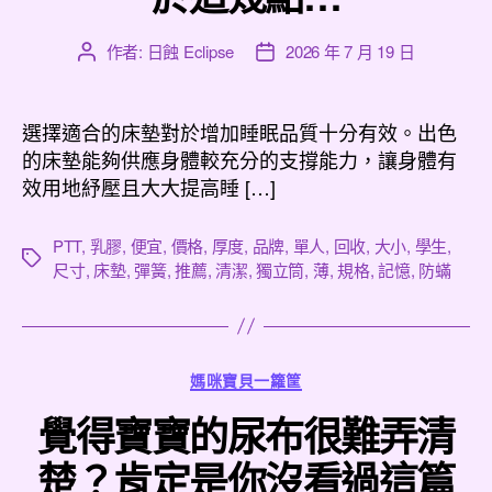
作者:
日蝕 Eclipse
2026 年 7 月 19 日
文
文
章
章
作
發
者
佈
選擇適合的床墊對於增加睡眠品質十分有效。出色
日
的床墊能夠供應身體較充分的支撐能力，讓身體有
期
效用地紓壓且大大提高睡 […]
PTT
,
乳膠
,
便宜
,
價格
,
厚度
,
品牌
,
單人
,
回收
,
大小
,
學生
,
標
尺寸
,
床墊
,
彈簧
,
推薦
,
清潔
,
獨立筒
,
薄
,
規格
,
記憶
,
防蟎
籤
分
媽咪寶貝一籮筐
類
覺得寶寶的尿布很難弄清
楚？肯定是你沒看過這篇