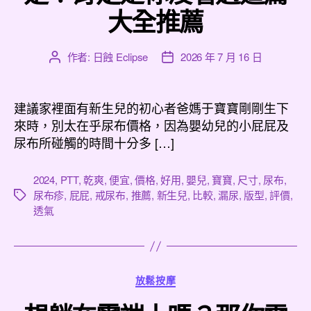
大全推薦
作者:
日蝕 Eclipse
2026 年 7 月 16 日
文
文
章
章
作
發
者
佈
建議家裡面有新生兒的初心者爸媽于寶寶剛剛生下
日
來時，別太在乎尿布價格，因為嬰幼兒的小屁屁及
期
尿布所碰觸的時間十分多 […]
2024
,
PTT
,
乾爽
,
便宜
,
價格
,
好用
,
嬰兒
,
寶寶
,
尺寸
,
尿布
,
尿布疹
,
屁屁
,
戒尿布
,
推薦
,
新生兒
,
比較
,
漏尿
,
版型
,
評價
,
標
透氣
籤
分
放鬆按摩
類