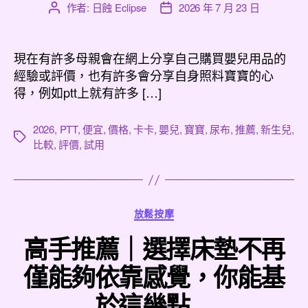
作者:
日蝕 Eclipse
2026 年 7 月 23 日
文
文
章
章
作
發
者
佈
現在有許多母親會在網上分享自己購買嬰兒用品的
日
經驗或評價，也有許多會分享自身照料寶寶的心
期
得，例如ptt上就有許多 […]
2026
,
PTT
,
便宜
,
價格
,
卡卡
,
嬰兒
,
寶寶
,
尿布
,
推薦
,
新生兒
,
標
比較
,
評價
,
試用
籤
分
放鬆按摩
類
高手推薦｜選擇床墊不再
僅能夠依靠感覺，你能基
於這幾點…