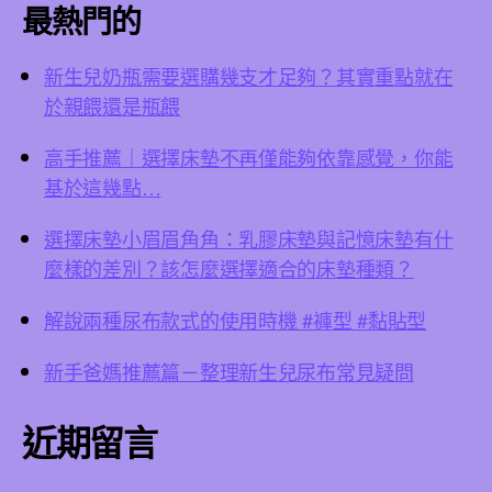
最熱門的
新生兒奶瓶需要選購幾支才足夠？其實重點就在
於親餵還是瓶餵
高手推薦｜選擇床墊不再僅能夠依靠感覺，你能
基於這幾點…
選擇床墊小眉眉角角：乳膠床墊與記憶床墊有什
麼樣的差別？該怎麼選擇適合的床墊種類？
解說兩種尿布款式的使用時機 #褲型 #黏貼型
新手爸媽推薦篇－整理新生兒尿布常見疑問
近期留言