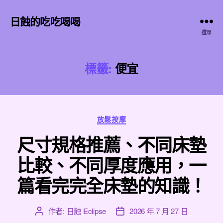
日蝕的吃吃喝喝
選單
標籤:
便宜
分
放鬆按摩
類
尺寸規格推薦、不同床墊
比較、不同厚度應用，一
篇看完完全床墊的知識！
作者:
日蝕 Eclipse
2026 年 7 月 27 日
文
文
章
章