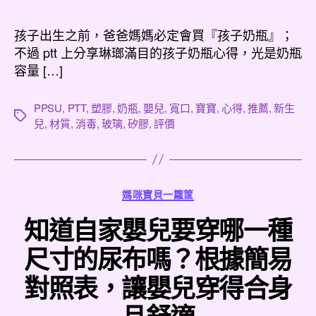
作
發
者
佈
孩子出生之前，爸爸媽媽必定會買『孩子奶瓶』；
日
不過 ptt 上分享琳瑯滿目的孩子奶瓶心得，光是奶瓶
期
容量 […]
PPSU
,
PTT
,
塑膠
,
奶瓶
,
嬰兒
,
寬口
,
寶寶
,
心得
,
推薦
,
新生
標
兒
,
材質
,
消毒
,
玻璃
,
矽膠
,
評價
籤
分
媽咪寶貝一籮筐
類
知道自家嬰兒要穿哪一種
尺寸的尿布嗎？根據簡易
對照表，讓嬰兒穿得合身