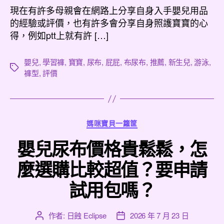
者
佈
現在有許多母親會在網路上分享自身入手嬰兒用品
日
的經驗或評價，也有許多會分享自身照護寶寶的心
期
得，例如ptt上就有許 […]
嬰兒
,
學習褲
,
寶寶
,
尿布
,
屁屁
,
布尿布
,
推薦
,
新生兒
,
游泳
,
標
褲型
,
評價
籤
分
媽咪寶貝一籮筐
類
嬰兒尿布價格貴鬆鬆，怎
麼選購比較超值？要申請
試用包嗎？
作者:
日蝕 Eclipse
2026 年 7 月 23 日
文
文