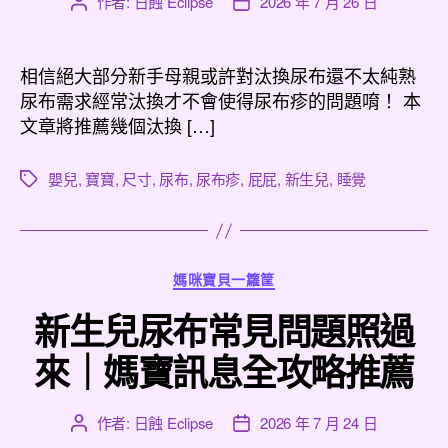
作者:
日蝕 Eclipse
2026 年 7 月 26 日
文
文
章
章
作
發
者
佈
相信絕大部分新手母親或許對汰換尿布還不太純熟
日
尿布需求經常汰換才不會使得尿布疹的問題唷！ 本
期
文章將推薦幾個汰換 […]
嬰兒
,
寶寶
,
尺寸
,
尿布
,
尿布疹
,
屁屁
,
新生兒
,
睡覺
標
籤
分
媽咪寶貝一籮筐
類
新生兒尿布常見問題照過
來｜媽寶訊息全攻略推薦
作者:
日蝕 Eclipse
2026 年 7 月 24 日
文
文
章
章