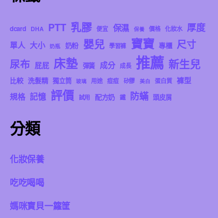
乳膠
PTT
厚度
保濕
dcard
DHA
便宜
價格
化妝水
保養
寶寶
嬰兒
尺寸
單人
大小
奶粉
專櫃
學習褲
奶瓶
推薦
床墊
新生兒
尿布
成分
屁屁
彈簧
成長
褲型
比較
洗髮精
獨立筒
用途
痘痘
矽膠
蛋白質
玻璃
美白
評價
防蟎
記憶
規格
配方奶
頭皮屑
試用
鐵
分類
化妝保養
吃吃喝喝
媽咪寶貝一籮筐