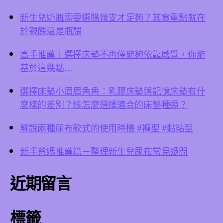
新生兒奶瓶需要選購幾支才足夠？其實重點就在
於親餵還是瓶餵
高手推薦｜選擇床墊不再僅能夠依靠感覺，你能
基於這幾點…
選擇床墊小眉眉角角：乳膠床墊與記憶床墊有什
麼樣的差別？該怎麼選擇適合的床墊種類？
解說兩種尿布款式的使用時機 #褲型 #黏貼型
新手爸媽推薦篇－整理新生兒尿布常見疑問
近期留言
標籤