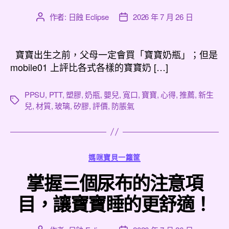
作者:
日蝕 Eclipse
2026 年 7 月 26 日
文
文
章
章
作
發
者
佈
寶寶出生之前，父母一定會買「寶寶奶瓶」；但是
日
mobile01 上評比各式各樣的寶寶奶 […]
期
PPSU
,
PTT
,
塑膠
,
奶瓶
,
嬰兒
,
寬口
,
寶寶
,
心得
,
推薦
,
新生
標
兒
,
材質
,
玻璃
,
矽膠
,
評價
,
防脹氣
籤
分
媽咪寶貝一籮筐
類
掌握三個尿布的注意項
目，讓寶寶睡的更舒適！