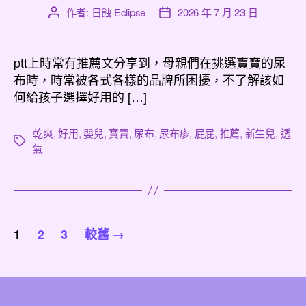
作者:
日蝕 Eclipse
2026 年 7 月 23 日
文
文
章
章
作
發
者
佈
ptt上時常有推薦文分享到，母親們在挑選寶寶的尿
日
布時，時常被各式各樣的品牌所困擾，不了解該如
期
何給孩子選擇好用的 […]
乾爽
,
好用
,
嬰兒
,
寶寶
,
尿布
,
尿布疹
,
屁屁
,
推薦
,
新生兒
,
透
標
氣
籤
文
1
2
3
較舊
→
章
分