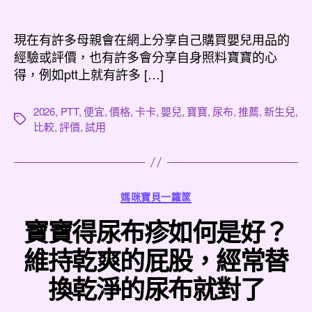
章
章
作
發
者
佈
現在有許多母親會在網上分享自己購買嬰兒用品的
日
經驗或評價，也有許多會分享自身照料寶寶的心
期
得，例如ptt上就有許多 […]
2026
,
PTT
,
便宜
,
價格
,
卡卡
,
嬰兒
,
寶寶
,
尿布
,
推薦
,
新生兒
,
標
比較
,
評價
,
試用
籤
分
媽咪寶貝一籮筐
類
寶寶得尿布疹如何是好？
維持乾爽的屁股，經常替
換乾淨的尿布就對了