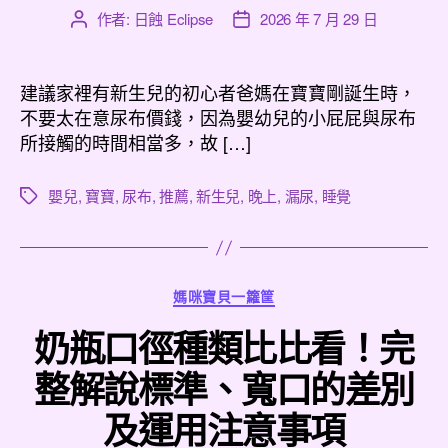
作者:
日蝕 Eclipse
2026 年 7 月 29 日
文
文
章
章
作
發
者
佈
建議家裡有新生兒的初心者爸媽在寶寶剛誕生時，
日
不要太在意尿布價錢，因為嬰幼兒的小屁屁與尿布
期
所接觸的時間相當多，故 […]
嬰兒
,
寶寶
,
尿布
,
推薦
,
新生兒
,
晚上
,
漏尿
,
睡覺
標
籤
分
媽咪寶貝一籮筐
類
奶瓶口徑種類比比看！完
整解說標準、寬口的差別
及運用注意事項