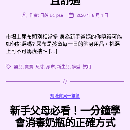
且舒適
作者:
日蝕 Eclipse
2026 年 8 月 4 日
文
文
章
章
作
發
者
佈
市場上尿布類別相當多 身為新手爸媽的你曉得可能
日
如何挑選嗎? 尿布是孩童每一日的貼身用品，挑選
期
上可不可馬虎摟～ […]
嬰兒
,
寶寶
,
尺寸
,
尿布
,
新生兒
,
褲型
,
試用
標
籤
分
媽咪寶貝一籮筐
類
新手父母必看！一分鐘學
會消毒奶瓶的正確方式