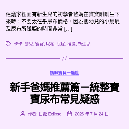
作
發
者
佈
建議家裡面有新生兒的初學者爸媽在寶寶剛剛生下
日
來時，不要太在乎尿布價格，因為嬰幼兒的小屁屁
期
及尿布所碰觸的時間非常 […]
卡卡
,
嬰兒
,
寶寶
,
尿布
,
屁屁
,
推薦
,
新生兒
標
籤
分
媽咪寶貝一籮筐
類
新手爸媽推薦篇－統整寶
寶尿布常見疑惑
作者:
日蝕 Eclipse
2026 年 7 月 24 日
文
文
章
章
作
發