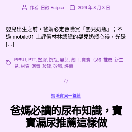
作者:
日蝕 Eclipse
2026 年 8 月 3 日
文
文
章
章
作
發
者
佈
嬰兒出生之前，爸媽必定會購買「嬰兒奶瓶」；不
日
過 mobile01 上評價林林總總的嬰兒奶瓶心得，光是
期
[…]
PPSU
,
PTT
,
塑膠
,
奶瓶
,
嬰兒
,
寬口
,
寶寶
,
心得
,
推薦
,
新生
標
兒
,
材質
,
消毒
,
玻璃
,
矽膠
,
評價
籤
分
媽咪寶貝一籮筐
類
爸媽必讀的尿布知識，寶
寶漏尿推薦這樣做