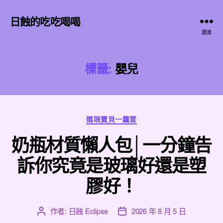
日蝕的吃吃喝喝
選單
標籤:
嬰兒
分
媽咪寶貝一籮筐
類
奶瓶材質懶人包│一分鐘告
訴你究竟是玻璃好還是塑
膠好！
作者:
日蝕 Eclipse
2026 年 8 月 5 日
文
文
章
章