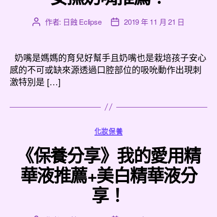
作者:
日蝕 Eclipse
2019 年 11 月 21 日
文
文
章
章
作
發
者
佈
奶嘴是媽媽的育兒好幫手且奶嘴也是栽培孩子安心
日
感的不可或缺來源透過口腔部位的吸吮動作出現刺
期
激特別是 […]
分
化妝保養
類
《保養分享》我的愛用精
華液推薦+美白精華液分
享！