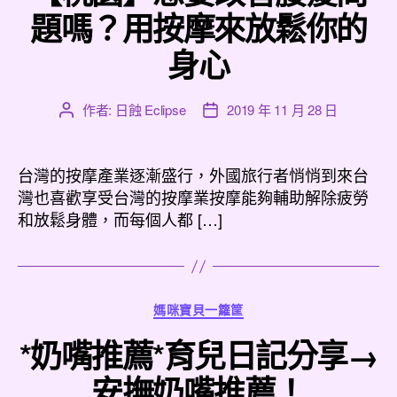
題嗎？用按摩來放鬆你的
身心
作者:
日蝕 Eclipse
2019 年 11 月 28 日
文
文
章
章
作
發
者
佈
台灣的按摩產業逐漸盛行，外國旅行者悄悄到來台
日
灣也喜歡享受台灣的按摩業按摩能夠輔助解除疲勞
期
和放鬆身體，而每個人都 […]
分
媽咪寶貝一籮筐
類
*奶嘴推薦*育兒日記分享→
安撫奶嘴推薦！