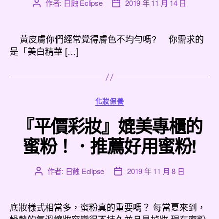
作者:
日蝕 Eclipse
2019 年 11 月 14 日
文
文
章
章
作
發
者
佈
黃皮膚你們經常覺得膚色不均勻嗎? 你需求的
日
是「美白精華 […]
期
分
化妝保養
類
『平價彩妝』媲美專櫃的
蜜粉！．推薦好用蜜粉!
作者:
日蝕 Eclipse
2019 年 11 月 8 日
文
文
章
章
作
發
者
佈
底妝樣式相當多，蜜粉真的重要嗎？ 每當夏來到，
日
燥熱的氣溫讓妝容變得不持久並且易掉妝 現在蜜粉