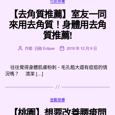
分
化妝保養
類
【去角質推薦】室友一同
來用去角質！身體用去角
質推薦!
作者:
日蝕 Eclipse
2019 年 12 月 9 日
文
文
章
章
作
發
者
佈
往往覺得身體肌膚粉刺、毛孔粗大還有痘痘的情
日
況嗎？ 清潔 […]
期
分
放鬆按摩
類
【桃園】想要改善腰痠問