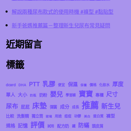
解說兩種尿布款式的使用時機 #褲型 #黏貼型
新手爸媽推薦篇－整理新生兒尿布常見疑問
近期留言
標籤
乳膠
PTT
厚度
保濕
dcard
DHA
便宜
價格
化妝水
保養
寶寶
嬰兒
尺寸
單人
大小
奶粉
專櫃
學習褲
奶瓶
推薦
床墊
新生兒
尿布
成分
屁屁
彈簧
成長
褲型
比較
洗髮精
獨立筒
用途
痘痘
矽膠
蛋白質
玻璃
美白
評價
防蟎
記憶
規格
配方奶
頭皮屑
試用
鐵