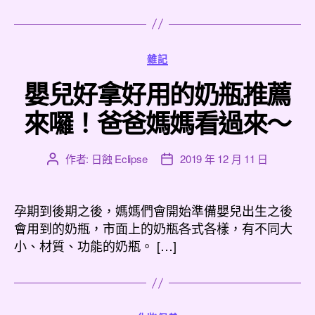
分
雜記
類
嬰兒好拿好用的奶瓶推薦
來囉！爸爸媽媽看過來～
作者:
日蝕 Eclipse
2019 年 12 月 11 日
文
文
章
章
作
發
者
佈
孕期到後期之後，媽媽們會開始準備嬰兒出生之後
日
會用到的奶瓶，市面上的奶瓶各式各樣，有不同大
期
小、材質、功能的奶瓶。 […]