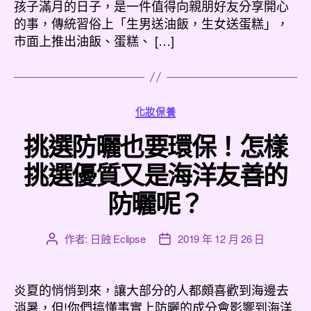
者
佈
孩子滿月的日子，是一件值得向親朋好友分享開心
日
的事，傳統習俗上「生男送油飯，生女送蛋糕」，
期
市面上推出油飯、蛋糕、 […]
分
化妝保養
類
挑選防曬也要環保！怎樣
挑選優質又是海洋友善的
防曬呢？
作者:
日蝕 Eclipse
2019 年 12 月 26 日
文
文
章
章
作
發
者
佈
炎夏的悄悄到來，讓大部分的人都頗喜歡到海邊去
日
消暑，但!你們搞懂事實上防曬的成分會影響到海洋