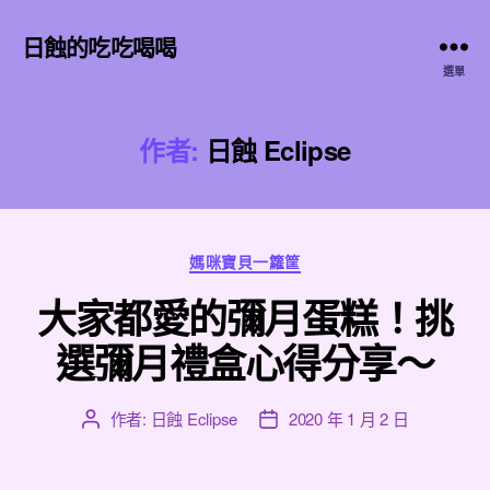
日蝕的吃吃喝喝
選單
作者:
日蝕 Eclipse
分
媽咪寶貝一籮筐
類
大家都愛的彌月蛋糕！挑
選彌月禮盒心得分享～
作者:
日蝕 Eclipse
2020 年 1 月 2 日
文
文
章
章
作
發