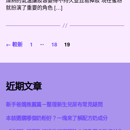
期
就扮演了重要的角色 […]
文
...
←
較新
1
18
19
章
分
頁
近期文章
新手爸媽推薦篇－整理新生兒尿布常見疑問
本該選購哪個奶粉好？一塊來了解配方奶成分