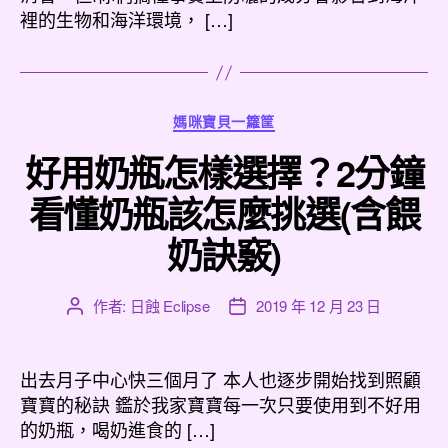
期
裡的生物和海洋環境， […]
分
媽咪寶貝一籮筐
類
好用奶瓶怎樣選擇？2分鐘
看懂奶瓶該怎麼挑選(含餵
奶訣竅)
作者:
日蝕 Eclipse
2019 年 12 月 23 日
文
文
章
章
作
發
者
佈
出去月子中心快三個月了 本人也逐步開始找到照顧
日
寶寶的秘訣 鑑於我家寶寶每一次只要使用到不好用
期
的奶瓶，喝奶進食的 […]