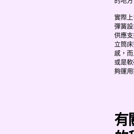
的地方
實際上
彈簧設
供應支
立筒床
感，而
或是軟
夠運用
有