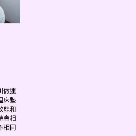
叫做連
個床墊
效能和
時會相
不相同