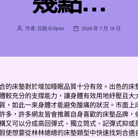
幾點…
作者:
日蝕 Eclipse
2026 年 7 月 19 日
文
文
章
章
作
發
者
佈
日
期
合的床墊對於增加睡眠品質十分有效。出色的床
體較充分的支撐能力，讓身體有效用地紓壓且大
質，如此一來身體才能避免酸痛的狀況。市面上
許多，許多網友皆會推薦自身喜歡的床墊品牌，
構又可以分成高回彈式、獨立筒式、記彈式抑或
假使想要從林林總總的床墊類型中快速找到合適