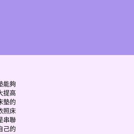
墊能夠
大提高
床墊的
依照床
是串聯
自己的