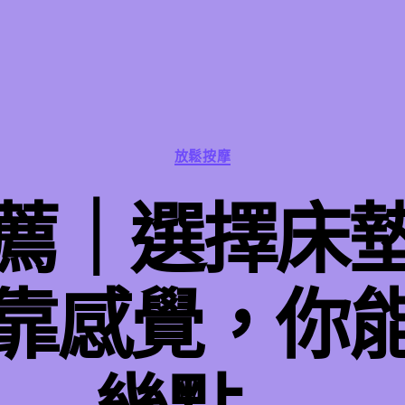
分
放鬆按摩
類
薦｜選擇床
靠感覺，你